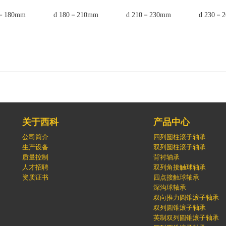
0－180mm
d 180－210mm
d 210－230mm
d 230－
关于西科
产品中心
公司简介
四列圆柱滚子轴承
生产设备
双列圆柱滚子轴承
质量控制
背衬轴承
人才招聘
双列角接触球轴承
资质证书
四点接触球轴承
深沟球轴承
双向推力圆锥滚子轴承
双列圆锥滚子轴承
英制双列圆锥滚子轴承