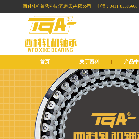
西科轧机轴承科技(瓦房店)有限公司
电话：0411-85585666
首页
关于西科
产品中