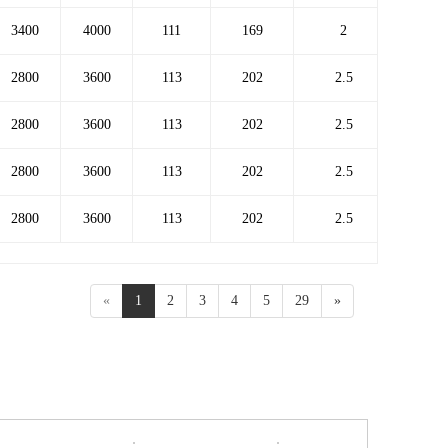
3400
4000
111
169
2
3.
2800
3600
113
202
2.5
7.
2800
3600
113
202
2.5
7.
2800
3600
113
202
2.5
8.
2800
3600
113
202
2.5
9.
«
1
2
3
4
5
29
»