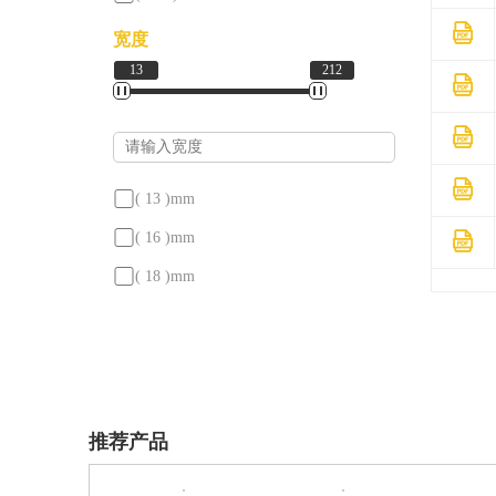
( 149 )
mm
( 150 )
mm
宽度
( 150 )
mm
13
212
( 160 )
mm
( 160 )
mm
( 165 )
mm
( 165 )
mm
( 165.1 )
mm
( 170 )
mm
( 170 )
mm
( 13 )
mm
( 180 )
mm
( 175 )
mm
( 16 )
mm
( 190 )
mm
( 180 )
mm
( 18 )
mm
( 200 )
mm
( 185 )
mm
( 19 )
mm
( 220 )
mm
( 190 )
mm
( 20 )
mm
( 230 )
mm
( 200 )
mm
( 22 )
mm
( 240 )
mm
( 201 )
mm
( 22.225 )
mm
推荐产品
( 260 )
mm
( 210 )
mm
( 24 )
mm
( 280 )
mm