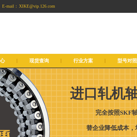
E-mail：
XIKE@vip.126.com
心
现货查询
行业方案
型号对照
进口轧机轴
完全按照SKF
替企业降低成本，