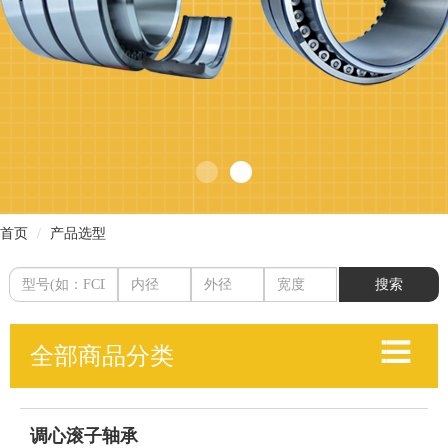
现
货
查
询
首页
产品选型
行
搜索
业
方
全部商品分类
案
型
调心滚子轴承