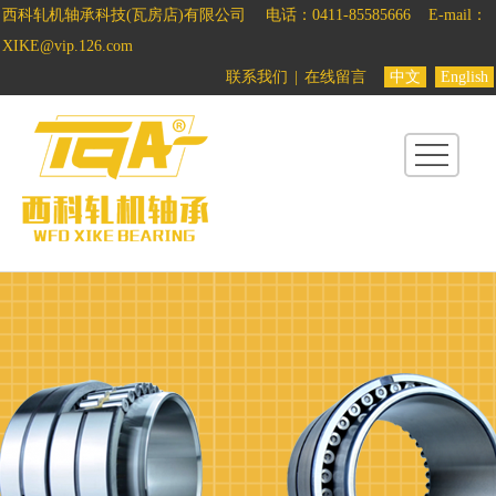
西科轧机轴承科技(瓦房店)有限公司
电话：0411-85585666
E-mail：
首
XIKE@vip.126.com
页
联系我们
|
在线留言
中文
English
关
于
西
科
产
品
中
心