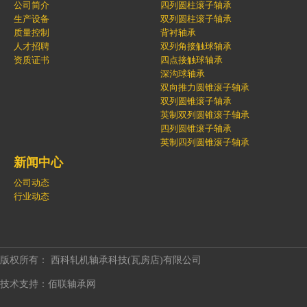
我
公司简介
四列圆柱滚子轴承
生产设备
双列圆柱滚子轴承
质量控制
背衬轴承
们
人才招聘
双列角接触球轴承
资质证书
四点接触球轴承
深沟球轴承
双向推力圆锥滚子轴承
双列圆锥滚子轴承
英制双列圆锥滚子轴承
四列圆锥滚子轴承
英制四列圆锥滚子轴承
新闻中心
公司动态
行业动态
版权所有： 西科轧机轴承科技(瓦房店)有限公司
技术支持：佰联轴承网