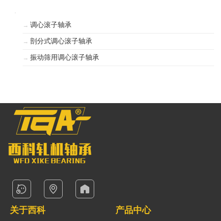
号
调心滚子轴承
→
对
剖分式调心滚子轴承
→
振动筛用调心滚子轴承
→
照
新
闻
中
心
联
系
关于西科
产品中心