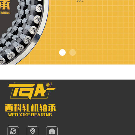
现
货
查
询
行
业
方
案
型