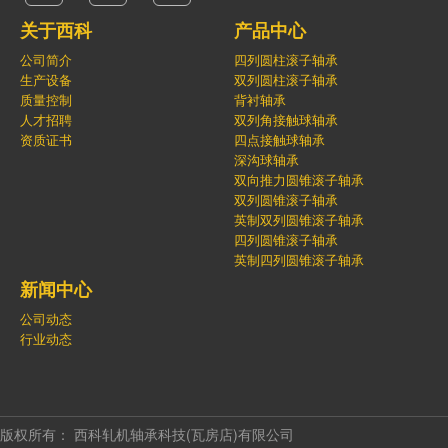
号
关于西科
产品中心
公司简介
四列圆柱滚子轴承
对
生产设备
双列圆柱滚子轴承
质量控制
背衬轴承
照
人才招聘
双列角接触球轴承
资质证书
四点接触球轴承
深沟球轴承
新
双向推力圆锥滚子轴承
双列圆锥滚子轴承
闻
英制双列圆锥滚子轴承
四列圆锥滚子轴承
中
英制四列圆锥滚子轴承
新闻中心
心
公司动态
行业动态
联
系
版权所有： 西科轧机轴承科技(瓦房店)有限公司