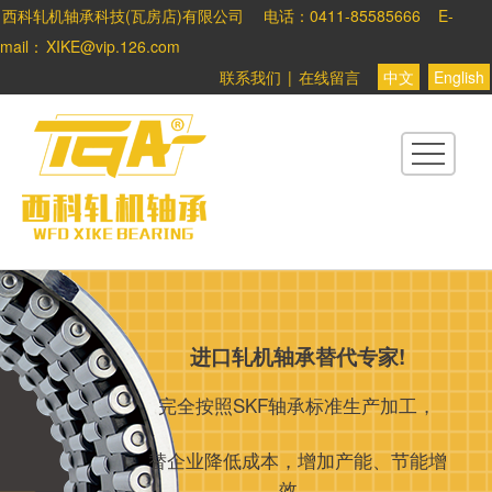
西科轧机轴承科技(瓦房店)有限公司
电话：0411-85585666
E-
首
mail：
XIKE@vip.126.com
页
联系我们
|
在线留言
中文
English
关
于
西
科
产
进口轧机轴承替代专家!
品
完全按照SKF轴承标准生产加工，
中
替企业降低成本，增加产能、节能增
效。
心