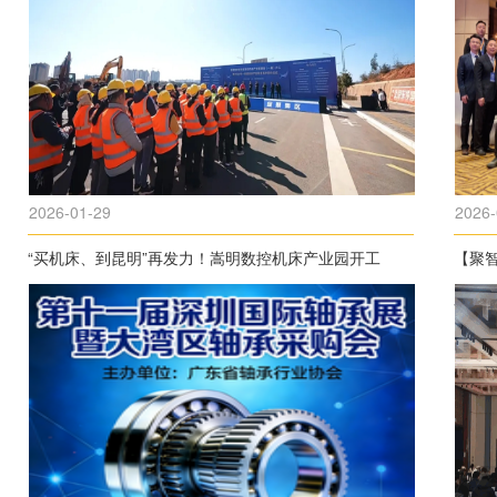
2026-01-29
2026-
“买机床、到昆明”再发力！嵩明数控机床产业园开工
【聚智
召开