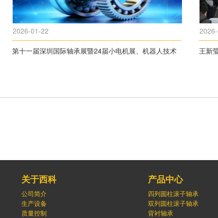
2026-01-22
2026-
第十一届深圳国际轴承展暨24届小电机展、机器人技术
王新
展将在深圳盛大启幕！
关于西科
产品中心
公司简介
四列圆柱滚子轴承
生产设备
双列圆柱滚子轴承
质量控制
背衬轴承