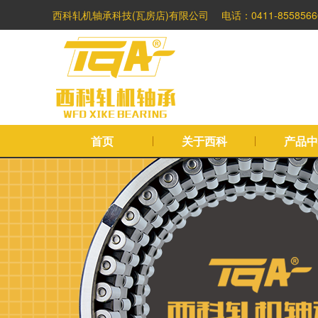
西科轧机轴承科技(瓦房店)有限公司
电话：0411-8558566
首页
关于西科
产品中
口轧机轴承替代专家!
完全按照SKF轴承标准生产加工，
替企业降低成本，增加产能、节能增效。