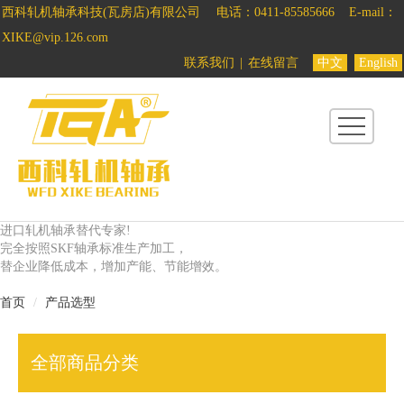
西科轧机轴承科技(瓦房店)有限公司
电话：0411-85585666
E-mail：
首
XIKE@vip.126.com
页
联系我们
|
在线留言
中文
English
关
于
西
进口轧机轴承替代专家!
科
完全按照SKF轴承标准生产加工，
替企业降低成本，增加产能、节能增效。
产
首页
产品选型
品
全部商品分类
中
心