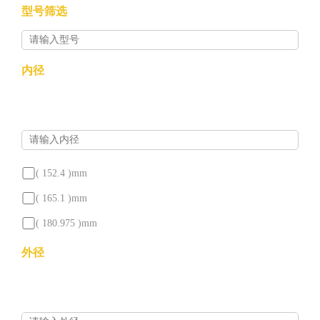
型号筛选
现
内径
货
查
询
( 152.4 )
mm
行
( 165.1 )
mm
业
( 180.975 )
mm
方
( 190.236 )
mm
外径
案
( 190.5 )
mm
( 198.438 )
mm
型