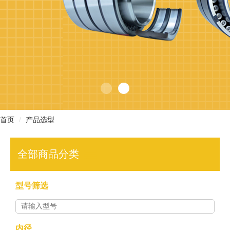
现
货
查
询
首页
产品选型
行
业
全部商品分类
方
型号筛选
案
型
内径