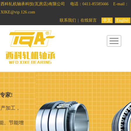
西科轧机轴承科技(瓦房店)有限公司
电话：0411-85585666
E-mail：
首
XIKE@vip.126.com
页
联系我们
|
在线留言
中文
English
关
于
西
科
产
品
中
心