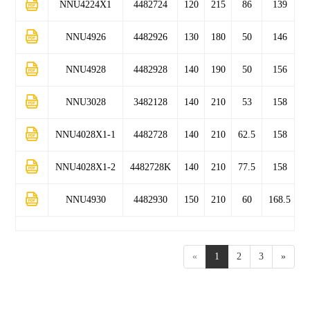
NNU4224X1
4482724
120
215
86
139
NNU4926
4482926
130
180
50
146
NNU4928
4482928
140
190
50
156
NNU3028
3482128
140
210
53
158
NNU4028X1-1
4482728
140
210
62.5
158
NNU4028X1-2
4482728K
140
210
77.5
158
NNU4930
4482930
150
210
60
168.5
«
1
2
3
»