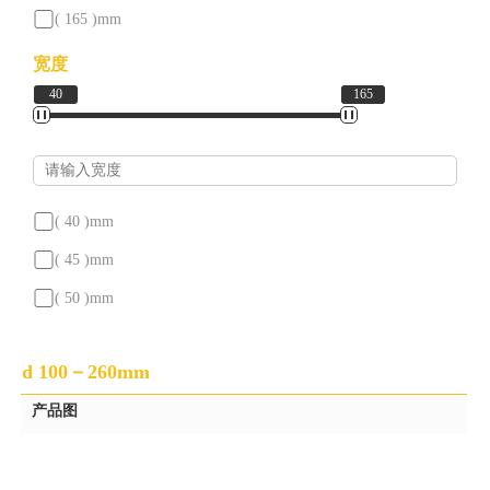
我
( 190 )
mm
( 165 )
mm
( 200 )
mm
们
( 180 )
mm
宽度
( 220 )
mm
40
165
( 190 )
mm
( 240 )
mm
( 210 )
mm
( 260 )
mm
( 215 )
mm
( 220 )
mm
( 40 )
mm
( 225 )
mm
( 45 )
mm
( 230 )
mm
( 50 )
mm
( 250 )
mm
( 52 )
mm
( 260 )
mm
d 100－260mm
( 53 )
mm
( 270 )
mm
产品图
( 60 )
mm
( 280 )
mm
( 62.5 )
mm
( 300 )
mm
( 69 )
mm