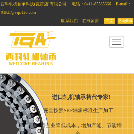
西科轧机轴承科技(瓦房店)有限公司
电话：0411-85585666
E-mail：
首
XIKE@vip.126.com
页
联系我们
|
在线留言
中文
English
关
于
西
科
产
进口轧机轴承替代专家!
品
完全按照SKF轴承标准生产加工，
中
替企业降低成本，增加产能、节能增
效。
心