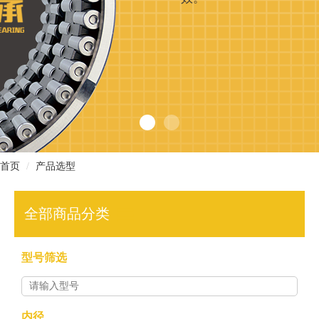
现
货
查
询
首页
产品选型
行
业
全部商品分类
方
型号筛选
案
型
内径