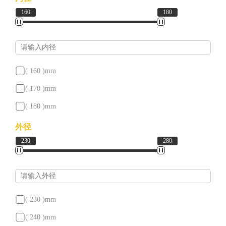
160
180
号
对
照
( 160 )
mm
新
( 170 )
mm
( 180 )
mm
闻
外径
中
230
280
心
联
( 230 )
mm
系
( 240 )
mm