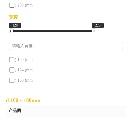
我
( 250 )
mm
们
( 255 )
mm
宽度
120
225
( 260 )
mm
( 265 )
mm
( 280 )
mm
( 120 )
mm
( 124 )
mm
( 130 )
mm
( 150 )
mm
d 160－180mm
( 156 )
mm
产品图
( 160 )
mm
( 168 )
mm
( 170 )
mm